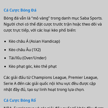
Cá Cược Bóng Đá
Bóng đá vẫn là “mỏ vàng” trong danh mục Saba Sports.
Người chơi có thể đặt cược trước trận hoặc theo dõi và
cược trực tiếp, với các loại kèo phổ biến:
Kèo châu Á (Asian Handicap)
Kèo châu Âu (1X2)
Tài/Xỉu (Over/Under)
Kèo phạt góc, kèo thẻ phạt
Các giải đấu từ Champions League, Premier League,
Serie A đến các giải quốc nội khu vực đều được cập
nhật đầy đủ, tạo sự linh hoạt trong lựa chọn.
Cá Cược Bóng Rổ