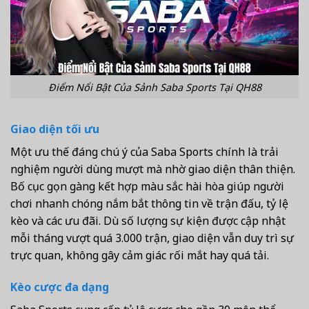
Điểm Nổi Bật Của Sảnh Saba Sports Tại QH88
Giao diện tối ưu
Một ưu thế đáng chú ý của Saba Sports chính là trải
nghiệm người dùng mượt mà nhờ giao diện thân thiện.
Bố cục gọn gàng kết hợp màu sắc hài hòa giúp người
chơi nhanh chóng nắm bắt thông tin về trận đấu, tỷ lệ
kèo và các ưu đãi. Dù số lượng sự kiện được cập nhật
mỗi tháng vượt quá 3.000 trận, giao diện vẫn duy trì sự
trực quan, không gây cảm giác rối mắt hay quá tải.
Kèo cược đa dạng