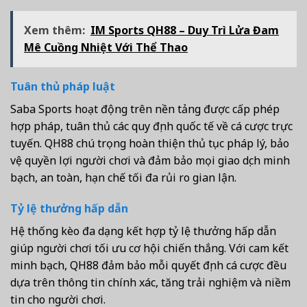
Xem thêm:
IM Sports QH88 – Duy Trì Lửa Đam
Mê Cuồng Nhiệt Với Thể Thao
Tuân thủ pháp luật
Saba Sports hoạt động trên nền tảng được cấp phép
hợp pháp, tuân thủ các quy định quốc tế về cá cược trực
tuyến. QH88 chú trọng hoàn thiện thủ tục pháp lý, bảo
vệ quyền lợi người chơi và đảm bảo mọi giao dịch minh
bạch, an toàn, hạn chế tối đa rủi ro gian lận.
Tỷ lệ thưởng hấp dẫn
Hệ thống kèo đa dạng kết hợp tỷ lệ thưởng hấp dẫn
giúp người chơi tối ưu cơ hội chiến thắng. Với cam kết
minh bạch, QH88 đảm bảo mỗi quyết định cá cược đều
dựa trên thông tin chính xác, tăng trải nghiệm và niềm
tin cho người chơi.