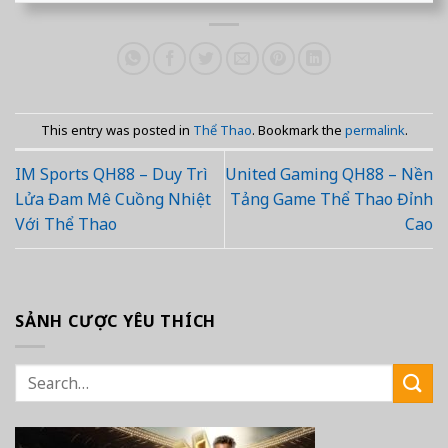
This entry was posted in
Thể Thao
. Bookmark the
permalink
.
IM Sports QH88 – Duy Trì
United Gaming QH88 – Nền
Lửa Đam Mê Cuồng Nhiệt
Tảng Game Thể Thao Đỉnh
Với Thể Thao
Cao
SẢNH CƯỢC YÊU THÍCH