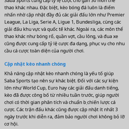
Saba Sports cung cấp tỷ lệ cược cho gần 30 môn thể
thao khác nhau. Đặc biệt, kèo bóng đá luôn là điểm
nhấn nhờ cập nhật đầy đủ các giải đấu lớn như Premier
League, La Liga, Serie A, Ligue 1, Bundesliga, cùng các
giải đấu khu vực và quốc tế khác. Ngoài ra, các môn thể
thao khác như bóng rổ, quần vợt, cầu lông, và đua xe
cũng được cung cấp tỷ lệ cược đa dạng, phục vụ cho nhu
cầu cá cược toàn diện của người chơi.
Cập nhật kèo nhanh chóng
Khả năng cập nhật kèo nhanh chóng là yếu tố giúp
Saba Sports tạo nên sự khác biệt. Đối với các sự kiện
lớn như World Cup, Euro hay các giải đấu danh tiếng,
kèo đã được công bố từ nhiều tuần trước, giúp người
chơi có thời gian phân tích và chuẩn bị chiến lược cá
cược. Các trận đấu khác cũng được cập nhật ít nhất 3
ngày trước khi diễn ra, đảm bảo người chơi không bỏ lỡ
cơ hội.