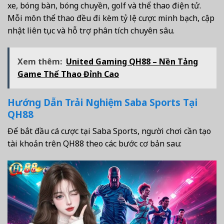
xe, bóng bàn, bóng chuyền, golf và thể thao điện tử.
Mỗi môn thể thao đều đi kèm tỷ lệ cược minh bạch, cập
nhật liên tục và hỗ trợ phân tích chuyên sâu.
Xem thêm:
United Gaming QH88 – Nền Tảng
Game Thể Thao Đỉnh Cao
Hướng Dẫn Trải Nghiệm Saba Sports Tại
QH88
Để bắt đầu cá cược tại Saba Sports, người chơi cần tạo
tài khoản trên QH88 theo các bước cơ bản sau: