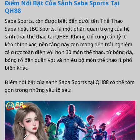
Điểm Nổi Bật Của Sảnh Saba Sports Tại
QH88
Saba Sports, còn được biết đến dưới tên Thể Thao
Saba hoặc IBC Sports, là một phần quan trọng của hệ
sinh thái thể thao tại QH88. Không chỉ cung cấp tỷ lệ
kèo chính xác, nền tảng này còn mang đến trải nghiệm
cá cược toàn diện với hơn 30 môn thể thao, từ bóng đá,
bóng rổ đến quần vợt và nhiều bộ môn thể thao ít phổ
biến khác.
Điểm nổi bật của sảnh Saba Sports tại QH88 có thể tóm
gọn trong những yếu tố sau: