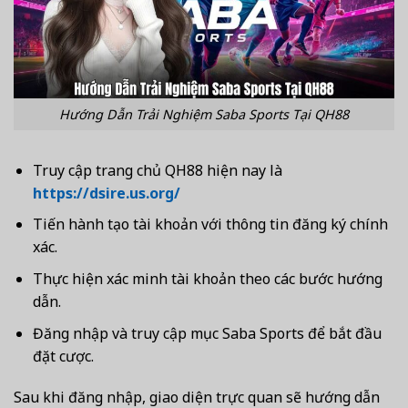
Hướng Dẫn Trải Nghiệm Saba Sports Tại QH88
Truy cập trang chủ QH88 hiện nay là
https://dsire.us.org/
Tiến hành tạo tài khoản với thông tin đăng ký chính
xác.
Thực hiện xác minh tài khoản theo các bước hướng
dẫn.
Đăng nhập và truy cập mục Saba Sports để bắt đầu
đặt cược.
Sau khi đăng nhập, giao diện trực quan sẽ hướng dẫn