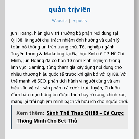
quản trị viên
Website
|
+ posts
Jun Hoang, hiện giữ vị trí Trưởng bộ phận Nội dung tại
QH88, là người chịu trách nhiệm định hướng và quản lý
toàn bộ thông tin trên trang chủ. Tốt nghiệp ngành
Truyền thông & Marketing tại Đại học Kinh tế TP. Hồ Chí
Minh, Jun Hoàng đã có hơn 10 năm kinh nghiệm trong
lĩnh vực iGaming, từng tham gia xây dựng nội dung cho
nhiều thương hiệu quốc tế trước khi gắn bó với QH88. Với
thế mạnh về SEO, phân tích hành vi người dùng và am
hiểu sâu về các sản phẩm cá cược trực tuyến, Chị luôn
đảm bảo mọi thông tin được trình bày rõ ràng, chính xác,
mang lại trải nghiệm minh bạch và hữu ích cho người chơi.
Xem thêm:
Sảnh Thể Thao QH88 – Cá Cược
Thông Minh Cho Bet Thủ