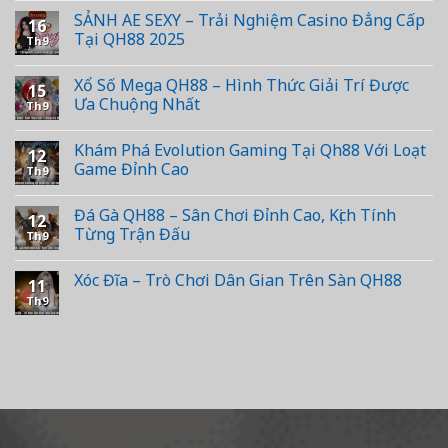
SẢNH AE SEXY – Trải Nghiệm Casino Đẳng Cấp
16
Tại QH88 2025
Th9
Xổ Số Mega QH88 – Hình Thức Giải Trí Được
15
Ưa Chuộng Nhất
Th9
Khám Phá Evolution Gaming Tại Qh88 Với Loạt
12
Game Đỉnh Cao
Th9
Đá Gà QH88 – Sân Chơi Đỉnh Cao, Kịch Tính
12
Từng Trận Đấu
Th9
Xóc Đĩa – Trò Chơi Dân Gian Trên Sàn QH88
11
Th9