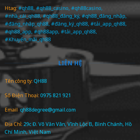
Htag:
#qh88, #qh88_casino, #qh88casino,
#nhà_cái_qh88, #qh88_đăng_ký, #qh88_đăng_nhập,
#đăng_nhập_qh88, #đăng_ký_qh88, #tải_app_qh88,
#qh88_app, #qh88app, #tải_app_qh88,
#Khuyến_mãi_qh88
LIÊN HỆ
Tên công ty:
QH88
Số Điện Thoại:
0975 821 921
Email
:
qh88degree@gmail.com
Địa Chỉ:
29c Đ. Võ Văn Vân, Vĩnh Lộc B, Bình Chánh, Hồ
Chí Minh, Việt Nam