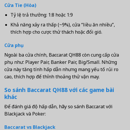
Cửa Tie (Hòa)
Tỷ lệ trả thưởng: 1:8 hoặc 1:9
Khả năng xảy ra thấp (~9%), cửa “liều ăn nhiều”,
thích hợp cho cược thử thách hoặc đổi gió.
Cửa phụ
Ngoài ba cửa chính, Baccarat QH88 còn cung cấp cửa
phụ như: Player Pair, Banker Pair, Big/Small. Những
cửa này tăng tính hấp dẫn nhưng mang yếu tố rủi ro
cao, thích hợp để thỉnh thoảng thử vận may.
So sánh Baccarat QH88 với các game bài
khác
Để đánh giá độ hấp dẫn, hãy so sánh Baccarat với
Blackjack và Poker:
Baccarat vs Blackjack