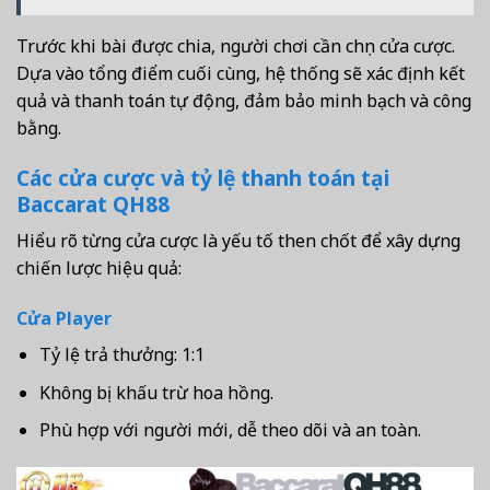
Trước khi bài được chia, người chơi cần chọn cửa cược.
Dựa vào tổng điểm cuối cùng, hệ thống sẽ xác định kết
quả và thanh toán tự động, đảm bảo minh bạch và công
bằng.
Các cửa cược và tỷ lệ thanh toán tại
Baccarat QH88
Hiểu rõ từng cửa cược là yếu tố then chốt để xây dựng
chiến lược hiệu quả:
Cửa Player
Tỷ lệ trả thưởng: 1:1
Không bị khấu trừ hoa hồng.
Phù hợp với người mới, dễ theo dõi và an toàn.