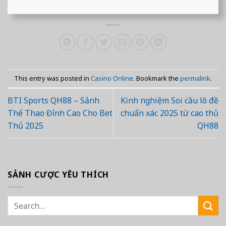
This entry was posted in
Casino Online
. Bookmark the
permalink
.
BTI Sports QH88 – Sảnh
Kinh nghiệm Soi cầu lô đề
Thể Thao Đỉnh Cao Cho Bet
chuẩn xác 2025 từ cao thủ
Thủ 2025
QH88
SẢNH CƯỢC YÊU THÍCH