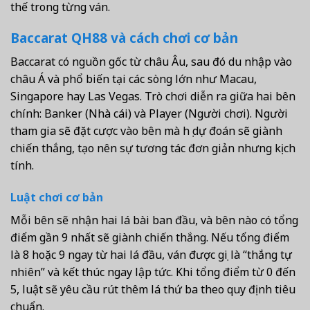
thế trong từng ván.
Baccarat QH88 và cách chơi cơ bản
Baccarat có nguồn gốc từ châu Âu, sau đó du nhập vào
châu Á và phổ biến tại các sòng lớn như Macau,
Singapore hay Las Vegas. Trò chơi diễn ra giữa hai bên
chính: Banker (Nhà cái) và Player (Người chơi). Người
tham gia sẽ đặt cược vào bên mà họ dự đoán sẽ giành
chiến thắng, tạo nên sự tương tác đơn giản nhưng kịch
tính.
Luật chơi cơ bản
Mỗi bên sẽ nhận hai lá bài ban đầu, và bên nào có tổng
điểm gần 9 nhất sẽ giành chiến thắng. Nếu tổng điểm
là 8 hoặc 9 ngay từ hai lá đầu, ván được gọi là “thắng tự
nhiên” và kết thúc ngay lập tức. Khi tổng điểm từ 0 đến
5, luật sẽ yêu cầu rút thêm lá thứ ba theo quy định tiêu
chuẩn.