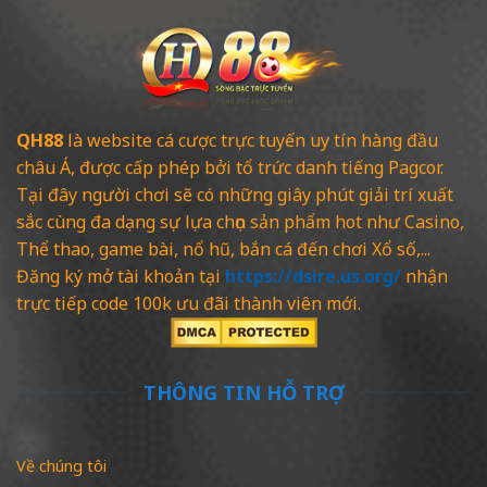
QH88
là website cá cược trực tuyến uy tín hàng đầu
châu Á, được cấp phép bởi tổ trức danh tiếng Pagcor.
Tại đây người chơi sẽ có những giây phút giải trí xuất
sắc cùng đa dạng sự lựa chọn sản phẩm hot như Casino,
Thể thao, game bài, nổ hũ, bắn cá đến chơi Xổ số,...
Đăng ký mở tài khoản tại
https://dsire.us.org/
nhận
trực tiếp code 100k ưu đãi thành viên mới.
THÔNG TIN HỖ TRỢ
Về chúng tôi