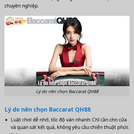
chuyên nghiệp.
Lý do nên chọn Baccarat QH88
Lý do nên chọn Baccarat QH88
Luật chơi dễ nhớ, tốc độ ván nhanh: Chỉ cần chọn cửa
và quan sát kết quả, không yêu cầu chiến thuật phức