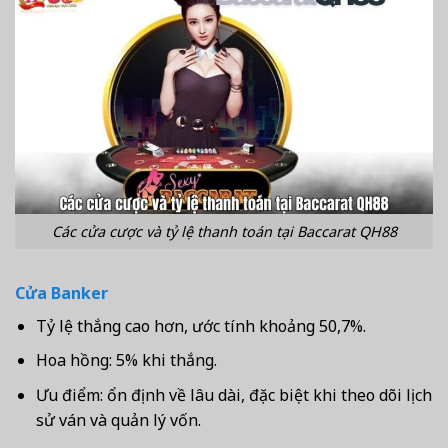
Các cửa cược và tỷ lệ thanh toán tại Baccarat QH88
Cửa Banker
Tỷ lệ thắng cao hơn, ước tính khoảng 50,7%.
Hoa hồng: 5% khi thắng.
Ưu điểm: ổn định về lâu dài, đặc biệt khi theo dõi lịch
sử ván và quản lý vốn.