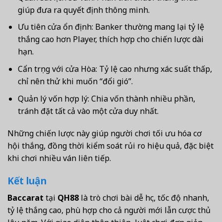
giúp đưa ra quyết định thông minh.
Ưu tiên cửa ổn định: Banker thường mang lại tỷ lệ
thắng cao hơn Player, thích hợp cho chiến lược dài
hạn.
Cẩn trọng với cửa Hòa: Tỷ lệ cao nhưng xác suất thấp,
chỉ nên thử khi muốn “đổi gió”.
Quản lý vốn hợp lý: Chia vốn thành nhiều phần,
tránh đặt tất cả vào một cửa duy nhất.
Những chiến lược này giúp người chơi tối ưu hóa cơ
hội thắng, đồng thời kiểm soát rủi ro hiệu quả, đặc biệt
khi chơi nhiều ván liên tiếp.
Kết luận
Baccarat
tại
QH88
là trò chơi bài dễ học, tốc độ nhanh,
tỷ lệ thắng cao, phù hợp cho cả người mới lẫn cược thủ