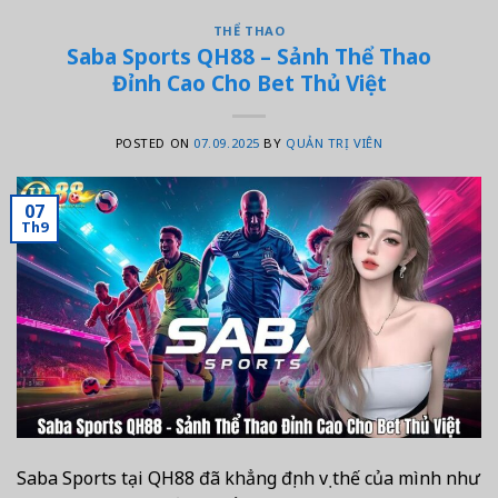
THỂ THAO
Saba Sports QH88 – Sảnh Thể Thao
Đỉnh Cao Cho Bet Thủ Việt
POSTED ON
07.09.2025
BY
QUẢN TRỊ VIÊN
07
Th9
Saba Sports tại QH88 đã khẳng định vị thế của mình như