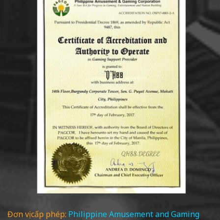
Đơn vị cấp phép:
Philippine Amusement and Gaming