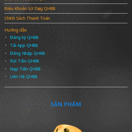
Điều Khoản Sử Dụng QH88
Chính Sách Thanh Toán
Hướng dẫn
Đăng ký QH88
Tải App QH88
Đăng Nhập QH88
Rút Tiền QH88
Nạp Tiền QH88
Liên Hệ QH88
SẢN PHẨM