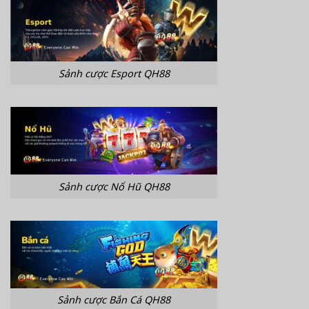
Sảnh cược Esport QH88
Sảnh cược Nổ Hũ QH88
Sảnh cược Bắn Cá QH88