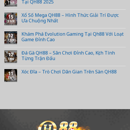
Tại QH88 2025
Th9
Xổ Số Mega QH88 – Hình Thức Giải Trí Được
15
Ưa Chuộng Nhất
Th9
Khám Phá Evolution Gaming Tại Qh88 Với Loạt
12
Game Đỉnh Cao
Th9
Đá Gà QH88 – Sân Chơi Đỉnh Cao, Kịch Tính
12
Từng Trận Đấu
Th9
Xóc Đĩa – Trò Chơi Dân Gian Trên Sàn QH88
11
Th9