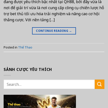
đang được yêu thích bậc nhất tại QH88, bởi đây vừa là
nơi để giải trí vừa là nơi cung cấp công cụ chiến lược hỗ
trợ bet thủ tối ưu hóa trải nghiệm và nâng cao cơ hội
thắng cược. Với nền tảng […]
CONTINUE READING
→
Posted in
Thể Thao
SẢNH CƯỢC YÊU THÍCH