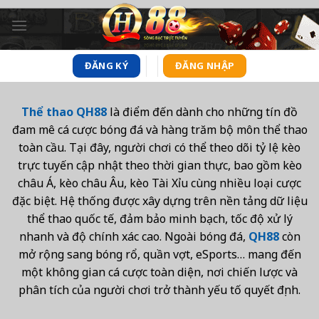
Skip
to
content
ĐĂNG KÝ
ĐĂNG NHẬP
Thể thao QH88
là điểm đến dành cho những tín đồ
đam mê cá cược bóng đá và hàng trăm bộ môn thể thao
toàn cầu. Tại đây, người chơi có thể theo dõi tỷ lệ kèo
trực tuyến cập nhật theo thời gian thực, bao gồm kèo
châu Á, kèo châu Âu, kèo Tài Xỉu cùng nhiều loại cược
đặc biệt. Hệ thống được xây dựng trên nền tảng dữ liệu
thể thao quốc tế, đảm bảo minh bạch, tốc độ xử lý
nhanh và độ chính xác cao. Ngoài bóng đá,
QH88
còn
mở rộng sang bóng rổ, quần vợt, eSports… mang đến
một không gian cá cược toàn diện, nơi chiến lược và
phân tích của người chơi trở thành yếu tố quyết định.