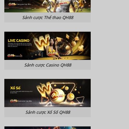
Sảnh cược Thể thao QH88
Sảnh cược Casino QH88
Sảnh cược Xổ Số QH88