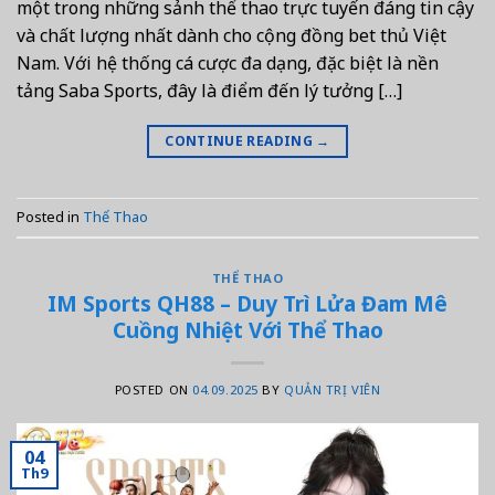
một trong những sảnh thể thao trực tuyến đáng tin cậy
và chất lượng nhất dành cho cộng đồng bet thủ Việt
Nam. Với hệ thống cá cược đa dạng, đặc biệt là nền
tảng Saba Sports, đây là điểm đến lý tưởng […]
CONTINUE READING
→
Posted in
Thể Thao
THỂ THAO
IM Sports QH88 – Duy Trì Lửa Đam Mê
Cuồng Nhiệt Với Thể Thao
POSTED ON
04.09.2025
BY
QUẢN TRỊ VIÊN
04
Th9