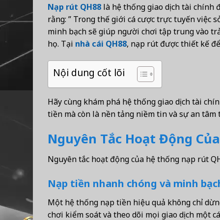
Nạp rút QH88
là hệ thống giao dịch tài chín
rằng: ” Trong thế giới cá cược trực tuyến việc
minh bạch sẽ giúp người chơi tập trung vào tr
họ. Tại
nhà cái QH88
, nạp rút được thiết kế đ
Nội dung cốt lõi
Hãy cùng khám phá hệ thống giao dịch tài chín
tiền mà còn là nền tảng niềm tin và sự an tâm 
Nguyên Tắc Hoạt Động Của
Nguyên tắc hoạt động của hệ thống nạp rút Q
Nạp tiền nhanh chóng và minh bạc
Một hệ thống nạp tiền hiệu quả không chỉ dừng
chơi kiểm soát và theo dõi mọi giao dịch một 