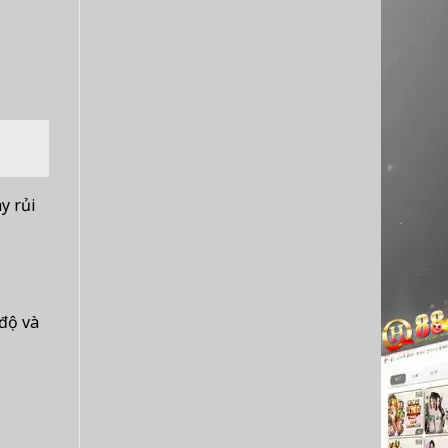
y rủi
 độ và